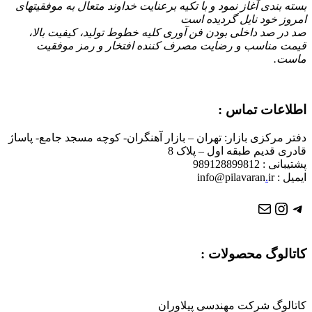
بسته بندی آغاز نمود و با تكیه برعنایت خداوند متعال به موفقیتهای
امروز خود نایل گردیده است
صد در صد داخلی بودن فن آوری کلیه خطوط تولید، کیفیت بالا،
قیمت مناسب و رضایت مصرف کننده افتخار و رمز موفقیت
ماست.
اطلاعات تماس :
دفتر مرکزی بازار: تهران – بازار آهنگران- کوچه مسجد جامع- پاساژ
قادری قدیم طبقه اول – پلاک 8
پشتیبانی : 989128899812
ایمیل : info@pilavaran
ir
.
تلگرام
ایمیل
اینستاگرم
کاتالوگ محصولات :
کاتالوگ شرکت مهندسی پیلاوران