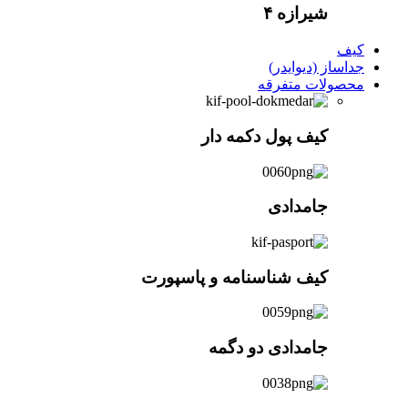
شیرازه ۴
کیف
جداساز (دیوایدر)
محصولات متفرقه
کیف پول دکمه دار
جامدادی
کیف شناسنامه و پاسپورت
جامدادی دو دگمه