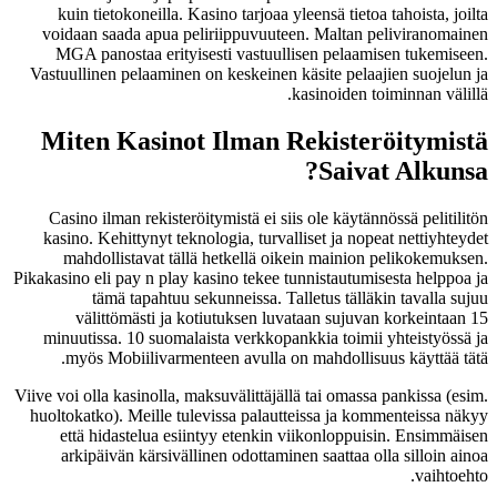
kuin tietokoneilla. Kasino tarjoaa yleensä tietoa tahoista, joilta
voidaan saada apua peliriippuvuuteen. Maltan peliviranomainen
MGA panostaa erityisesti vastuullisen pelaamisen tukemiseen.
Vastuullinen pelaaminen on keskeinen käsite pelaajien suojelun ja
kasinoiden toiminnan välillä.
Miten Kasinot Ilman Rekisteröitymistä
Saivat Alkunsa?
Casino ilman rekisteröitymistä ei siis ole käytännössä pelitilitön
kasino. Kehittynyt teknologia, turvalliset ja nopeat nettiyhteydet
mahdollistavat tällä hetkellä oikein mainion pelikokemuksen.
Pikakasino eli pay n play kasino tekee tunnistautumisesta helppoa ja
tämä tapahtuu sekunneissa. Talletus tälläkin tavalla sujuu
välittömästi ja kotiutuksen luvataan sujuvan korkeintaan 15
minuutissa. 10 suomalaista verkkopankkia toimii yhteistyössä ja
myös Mobiilivarmenteen avulla on mahdollisuus käyttää tätä.
Viive voi olla kasinolla, maksuvälittäjällä tai omassa pankissa (esim.
huoltokatko). Meille tulevissa palautteissa ja kommenteissa näkyy
että hidastelua esiintyy etenkin viikonloppuisin. Ensimmäisen
arkipäivän kärsivällinen odottaminen saattaa olla silloin ainoa
vaihtoehto.