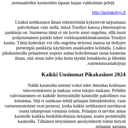
normaaleiden kasinoiden tapaan laajan valikoiman pelejä.
http://lasijakehys.fi
Lisäksi nettikasinot ilman rekisteröintiä kykenevät tarjoamaan
palveluitaan vain siellä, missä Trustlyn kanssa yhteensopivia
pankkeja on. Suomessa tämä ei ole kovin suuri ongelma, sillä moni
pohjoismainen pankki tukee verkkopankkimaksamista Trustlyn
kautta. Tämä kuitenkin voi olla ongelma tietyissä maissa tai tiettyjen
pienempiä pankkeja käyttävien asiakkaiden kohdalla. Lisäksi
pikakasinoilla pelaamisen nopeus auttaa kokeilemaan uusia kasinoita
ilman, että sinun tulee joka kerta täyttää lomakkeita ja lähettää
varmennusasiakirjoja.
Kaikki Uusimmat Pikakasinot 2024
Näiltä kasinoilta netotut voitot tulee ilmoittaa kotimaan
tuloverotukseen ja maksaa verot tulojen mukaan. Pelitilin
vahvistaminen on kaikille lisensoiduille kasinoille pakollinen osa
toimintaa. Sitä ei suinkaan tehdä pelaajan härnäämiseksi, vaan
varmennustoimet ovat prosessi, jonka kaikki nettikasinot suorittavat
osana rahanpesun vastaisia toimia. Pelaajan ei tarvitse antaa
kasinolle kaikkia henkilökohtaisia tietojaan, kuten perinteisillä
kasinoilla. Tällainen tietynlainen anonymiteetti toimii tietysti
pelaajan suojana.