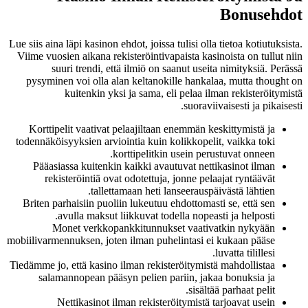
Bonusehdot
Lue siis aina läpi kasinon ehdot, joissa tulisi olla tietoa kotiutuksista.
Viime vuosien aikana rekisteröintivapaista kasinoista on tullut niin
suuri trendi, että ilmiö on saanut useita nimityksiä. Perässä
pysyminen voi olla alan keltanokille hankalaa, mutta thought on
kuitenkin yksi ja sama, eli pelaa ilman rekisteröitymistä
suoraviivaisesti ja pikaisesti.
Korttipelit vaativat pelaajiltaan enemmän keskittymistä ja
todennäköisyyksien arviointia kuin kolikkopelit, vaikka toki
korttipelitkin usein perustuvat onneen.
Pääasiassa kuitenkin kaikki avautuvat nettikasinot ilman
rekisteröintiä ovat odotettuja, jonne pelaajat ryntäävät
tallettamaan heti lanseerauspäivästä lähtien.
Briten parhaisiin puoliin lukeutuu ehdottomasti se, että sen
avulla maksut liikkuvat todella nopeasti ja helposti.
Monet verkkopankkitunnukset vaativatkin nykyään
mobiilivarmennuksen, joten ilman puhelintasi ei kukaan pääse
luvatta tilillesi.
Tiedämme jo, että kasino ilman rekisteröitymistä mahdollistaa
salamannopean pääsyn pelien pariin, jakaa bonuksia ja
sisältää parhaat pelit.
Nettikasinot ilman rekisteröitymistä tarjoavat usein