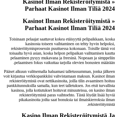
Kasinot Ilman Rekisteröitymistä »
Parhaat Kasinot Ilman Tiliä 2024
Kasinot Ilman Rekisteröitymistä »
Parhaat Kasinot Ilman Tiliä 2024
Toisinaan pelaajat saattavat kokea etäisyyttä pelipaikkaan, koska
kasinosta toiseen vaihtaminen on tehty hyvin helpoksi,
rekisteröitymisprosessin puuttuessa kokonaan. Toisille tämä voi
toisaalta hyvä asian, koska helpon pelipaikan vaihtamisen kautta
pelaaminen pysyy mukavana ja freesinä. Nopeaan ja simppeliin
pelaamisen fokus vaikuttaa tarjolla olevien bonusten määrään.
Pääset alkuun valitsemalla haluamasi talletussumman, jonka jälkeen
voit kirjautua verkkopankkiisi vahvistamaan maksun. Kasinot ilman
rekisteröitymistä ovat nettikasinoita, joilla tilin avaaminen hoituu
pankkitunnuksilla samalla, kun teet talletuksen. Jos etsit turvallista
kasinoa, jolla kotiutukset hoituvat minuuteissa, on kasino ilman
rekisteröitymistä paras vaihtoehto. Tästä löydät lisää hyviä
pikakasinoita joilta saat bonuksia tai ilmaiskierroksia ilman
rekisteröitymistä.
Kasino Ilman Rekisteröitymistä Ja