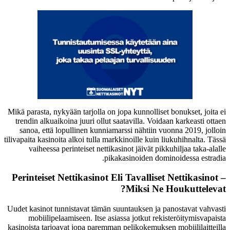
Mikä parasta, nykyään tarjolla on jopa kunnolliset bonukset, joita ei
trendin alkuaikoina juuri ollut saatavilla. Voidaan karkeasti ottaen
sanoa, että lopullinen kunniamarssi nähtiin vuonna 2019, jolloin
tilivapaita kasinoita alkoi tulla markkinoille kuin liukuhihnalta. Tässä
vaiheessa perinteiset nettikasinot jäivät pikkuhiljaa taka-alalle
pikakasinoiden dominoidessa estradia.
Perinteiset Nettikasinot Eli Tavalliset Nettikasinot –
Miksi Ne Houkuttelevat?
Uudet kasinot tunnistavat tämän suuntauksen ja panostavat vahvasti
mobiilipelaamiseen. Itse asiassa jotkut rekisteröitymisvapaista
kasinoista tarjoavat jopa paremman pelikokemuksen mobiililaitteilla