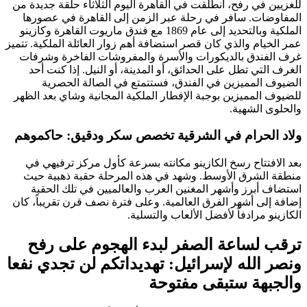
للغزيين في رفح، انطلقت في القاهرة اليوم الثلاثاء حلقة جديدة من
المفاوضات. سافر في رحلة عبر الزمن إلى القاهرة في عصورها
الملكية وبالتحديد إلى عام 1869 مع فندق ماريوت القاهرة وكازينو
عمر الخيام والذي كان قصر استضافة أهم زوار العائلة الملكية. تتميز
غرف الفندق بالديكورات والأسرة والمفروشات الفاخرة وشرفات
الغرف التي تطل على الحدائق، أو المدينة، أو النيل. إذا كنت أحد
الضيوف المميزين في الفندق، فستتمتع في الصالة الحصرية
للضيوف المميزين بوجبة الإفطار الملكية المجانية وشاي بعد الظهر
والحلوى الشهية.
ولاد الحرام في الشرقية تخصص سكر ودقيق: حاكموهم
بعد الافتتاح رسخ الكازينو مكانته بسرعة كأول مركز ترفيهي في
منطقة الشرق الأوسط. وشهد في هذه المرحلة حقبة ذهبية حيث
استضاف أبرز وأشهر المغنين العرب والعالميين في تلك الحقبة
إضافة إلى أشهر الفرق العالمية. وعلى فترة نصف قرن تقريباً، كان
الكازينو مرادفاً لأفضل الألعاب والتسلية.
ترقب لساعة الصفر لبدء الهجوم على رفح
ونصر الله لإسرائيل: تهديداتكم لن تجدي نفعا
والجبهة ستبقى مفتوحة