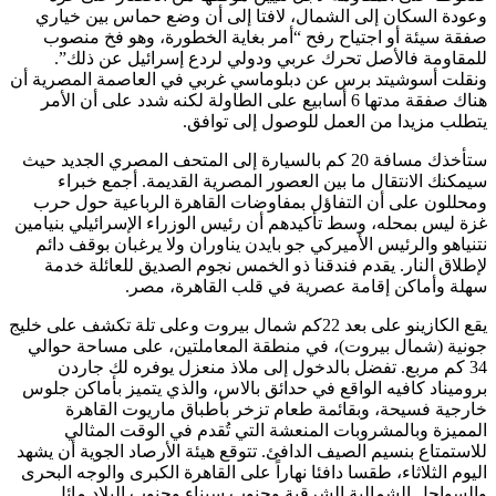
وعودة السكان إلى الشمال، لافتا إلى أن وضع حماس بين خياري
صفقة سيئة أو اجتياح رفح “أمر بغاية الخطورة، وهو فخ منصوب
للمقاومة فالأصل تحرك عربي ودولي لردع إسرائيل عن ذلك”.
ونقلت أسوشيتد برس عن دبلوماسي غربي في العاصمة المصرية أن
هناك صفقة مدتها 6 أسابيع على الطاولة لكنه شدد على أن الأمر
يتطلب مزيدا من العمل للوصول إلى توافق.
ستأخذك مسافة 20 كم بالسيارة إلى المتحف المصري الجديد حيث
سيمكنك الانتقال ما بين العصور المصرية القديمة. أجمع خبراء
ومحللون على أن التفاؤل بمفاوضات القاهرة الرباعية حول حرب
غزة ليس بمحله، وسط تأكيدهم أن رئيس الوزراء الإسرائيلي بنيامين
نتنياهو والرئيس الأميركي جو بايدن يناوران ولا يرغبان بوقف دائم
لإطلاق النار. يقدم فندقنا ذو الخمس نجوم الصديق للعائلة خدمة
سهلة وأماكن إقامة عصرية في قلب القاهرة، مصر.
يقع الكازينو على بعد 22كم شمال بيروت وعلى تلة تكشف على خليج
جونية (شمال بيروت)، في منطقة المعاملتين، على مساحة حوالي
34 كم مربع. تفضل بالدخول إلى ملاذ منعزل يوفره لك جاردن
بروميناد كافيه الواقع في حدائق بالاس، والذي يتميز بأماكن جلوس
خارجية فسيحة، وبقائمة طعام تزخر بأطباق ماريوت القاهرة
المميزة وبالمشروبات المنعشة التي تُقدم في الوقت المثالي
للاستمتاع بنسيم الصيف الدافئ. تتوقع هيئة الأرصاد الجوية أن يشهد
اليوم الثلاثاء، طقسا دافئا نهاراً على القاهرة الكبرى والوجه البحرى
والسواحل الشمالية الشرقية وجنوب سيناء وجنوب البلاد مائل