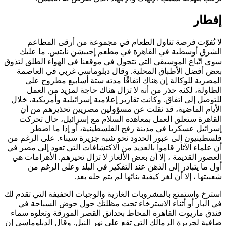
إفطار
لا تُفوّت فرصة تناول الطعام في مجموعة من أرقى المطاعم
الشرق أوسطية في القاهرة في مطعم إجيبشن نايتس. ما عليك
سوى اتّباع الموسيقى التي تتجول في موقعنا في الهواء الطلق لتذوق
بعض أفضل الأطباق المحلية. وقال دبلوماسي غربي في العاصمة
المصرية للوكالة إن هناك اتفاقًا مدته ستة أسابيع مطروح على
الطاولة، لكنه حذر من أنه لا تزال هناك حاجة لمزيد من العمل
للتوصل إلى اتفاق. وكانت تقارير إعلامية إسرائيلية وأمريكية، خلال
الأيام الماضية، قد نقلت عن مسؤولين مصريين تحذيرهم من أن
القاهرة ستعلق العمل بمعاهدة السلام مع إسرائيل، حال تحركت
إسرائيل عسكريا في مدينة رفح الفلسطينية، أو إذا ما اضطر
فلسطينيون إلى عبور الحدود نحو شبه جزيرة سيناء. على الرغم من
أن علماء الآثار قاموا بالعديد من الاكتشافات التي تعود إلى مصر في
العصور القديمة ، إلا أن بعض الألغاز لا تزال تحيرهم. الأهرامات هي
أول ما يتبادر إلى الذهن عند التفكير في البلد وعلى الرغم من
شعبيتها ، إلا أن لغز كيفية بنائها لم يتم حله بعد.
استرخ واستمتع بالمشروبات الغازية والوجبات الخفيفة التي تقدم لك
في البار أو أثناء الاسترخاء تحت مظلتك حول حوض السباحة في
فندق ماريوت القاهرة المحاط بحدائق القصر المورقة وتعلوه سماء
صافية لجزيرة الزمالك التي تقع على نهر النيل. وقال الدبلوماسي إن