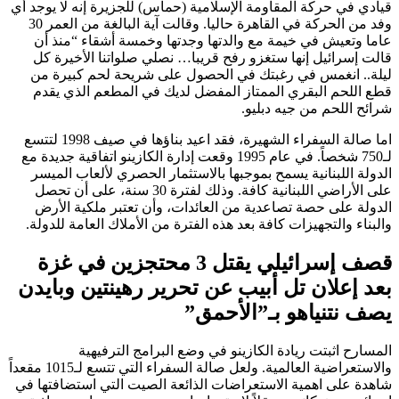
قيادي في حركة المقاومة الإسلامية (حماس) للجزيرة إنه لا يوجد أي
وفد من الحركة في القاهرة حاليا. وقالت آية البالغة من العمر 30
عاما وتعيش في خيمة مع والدتها وجدتها وخمسة أشقاء “منذ أن
قالت إسرائيل إنها ستغزو رفح قريبا… نصلي صلواتنا الأخيرة كل
ليلة.. انغمس في رغبتك في الحصول على شريحة لحم كبيرة من
قطع اللحم البقري الممتاز المفضل لديك في المطعم الذي يقدم
شرائح اللحم من جيه دبليو.
اما صالة السفراء الشهيرة، فقد اعيد بناؤها في صيف 1998 لتتسع
لـ750 شخصاً. في عام 1995 وقعت إدارة الكازينو اتفاقية جديدة مع
الدولة اللبنانية يسمح بموجبها بالاستثمار الحصري لألعاب الميسر
على الأراضي اللبنانية كافة. وذلك لفترة 30 سنة، على أن تحصل
الدولة على حصة تصاعدية من العائدات، وأن تعتبر ملكية الأرض
والبناء والتجهيزات كافة بعد هذه الفترة من الأملاك العامة للدولة.
قصف إسرائيلي يقتل 3 محتجزين في غزة
بعد إعلان تل أبيب عن تحرير رهينتين وبايدن
يصف نتنياهو بـ”الأحمق”
المسارح اثبتت ريادة الكازينو في وضع البرامج الترفيهية
والاستعراضية العالمية. ولعل صالة السفراء التي تتسع لـ1015 مقعداً
شاهدة على اهمية الاستعراضات الذائعة الصيت التي استضافتها في