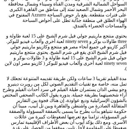
السواحل الشمالية الشرقية ومدن القناة وسيناء وشمال محافظة
البحر الأحمر وشمال الصعيد تمتد إلى مناطق من القاهرة الكبرى
على فترات متقطعة. يقع بار حوض السباحة Azzurro المفتوح في
الهواء الطلق في منطقة جذّابة تطل على أحواض السباحة
والمساحات الخضراء بالفندق.
يحتوي منتجع ماريتيم جولي فيل شرم الشيخ على 15 لعبة طاولة و
three طاولات بوكر و ninety seven لعبة أخرى وألعاب فيديو للبوكر.
أكبر كازينو في جميع أنحاء مصر هو منتجع وكازينو ماريتيم جولي
فيل شرم الشيخ الذي يقع في شرم الشيخ. يحتوي منتجع ماريتيم
جولي فيل شرم الشيخ على 15 لعبة طاولة و 3 طاولات بوكر و
ninety seven لعبة أخرى وألعاب فيديو للبوكر ( كازينو مصر اون لاين
).
مدة الفيلم تقريبا 3 ساعات ولكن طريقة تقديمه المتنوعة تجعلك لا
تمل منه، خاصة مع تقنيات التقديم الصوتي لكل من روبرت دينيرو
وجو بيشي الذان يستمران طيلة الفيلم في سرد أحداث الفيلم وطرح
أراء شخصيتهما بطريقة جميلة. بدوره يقول الكاتب الصحفي المختص
بالشؤون الإسرائيلية وديع عواودة، إن هناك فجوة بين التقارير
المتفائلة الصادرة من واشنطن والقاهرة وبين تل أبيب، مبينا أن
حكومة نتنياهو بدأت بطرح ما يسمى بالصفقة المسؤولة والصفقة
غير المسؤولة، تزامنا مع تعرضها لضغوطات كبيرة من عائلات
الأسرى. ومع ذلك يؤكد أيوب أن بعض الأطراف الإقليمية تمارس
ضغوطا على المقاومة لأجل تليين موقفها من الحصار على غزة