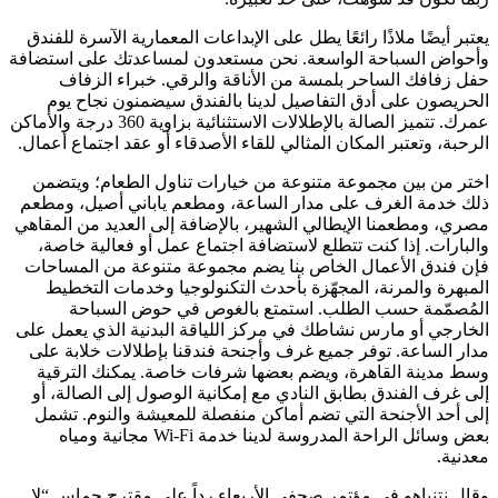
يعتبر أيضًا ملاذًا رائعًا يطل على الإبداعات المعمارية الآسرة للفندق
وأحواض السباحة الواسعة. نحن مستعدون لمساعدتك على استضافة
حفل زفافك الساحر بلمسة من الأناقة والرقي. خبراء الزفاف
الحريصون على أدق التفاصيل لدينا بالفندق سيضمنون نجاح يوم
عمرك. تتميز الصالة بالإطلالات الاستثنائية بزاوية 360 درجة والأماكن
الرحبة، وتعتبر المكان المثالي للقاء الأصدقاء أو عقد اجتماع أعمال.
اختر من بين مجموعة متنوعة من خيارات تناول الطعام؛ ويتضمن
ذلك خدمة الغرف على مدار الساعة، ومطعم ياباني أصيل، ومطعم
مصري، ومطعمنا الإيطالي الشهير، بالإضافة إلى العديد من المقاهي
والبارات. إذا كنت تتطلع لاستضافة اجتماع عمل أو فعالية خاصة،
فإن فندق الأعمال الخاص بنا يضم مجموعة متنوعة من المساحات
المبهرة والمرنة، المجهّزة بأحدث التكنولوجيا وخدمات التخطيط
المُصمّمة حسب الطلب. استمتع بالغوص في حوض السباحة
الخارجي أو مارس نشاطك في مركز اللياقة البدنية الذي يعمل على
مدار الساعة. توفر جميع غرف وأجنحة فندقنا بإطلالات خلابة على
وسط مدينة القاهرة، ويضم بعضها شرفات خاصة. يمكنك الترقية
إلى غرف الفندق بطابق النادي مع إمكانية الوصول إلى الصالة، أو
إلى أحد الأجنحة التي تضم أماكن منفصلة للمعيشة والنوم. تشمل
بعض وسائل الراحة المدروسة لدينا خدمة Wi-Fi مجانية ومياه
معدنية.
وقال نتنياهو في مؤتمر صحفي الأربعاء رداً على مقترح حماس “لا