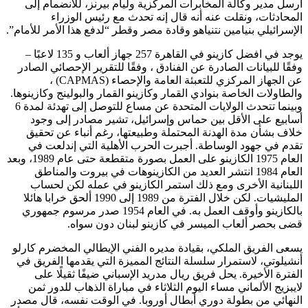
أرسل مدير وكالة المخابرات المركزية وليام بيرنز، للانضمام إلى
المحادثات، ونقلت عنه أنه قال إنه تحدث مع رئيس الوزراء
الإسرائيلي بنيامين نتنياهو وقادة مصر وقطر “لدفع هذا الأمر للأمام”.
يوجد في افضل كازينو في القاهرة 257 جهاز ألعاب و 135 لاعبًا –
وفقًا للبيانات الصادرة عن الفنادق ، وفقًا للتقرير الإحصائي الصادر
عن الجهاز المركزي للتعبئة العامة والإحصاء (CAPMAS) ،
والطاولات الخاصة بنوادي القمار وكازينو القمار والبولينج وكازينوها.
وبينما تتحدث الولايات المتحدة عن مساع للتوصل إلى تهدئة لمدة 6
أسابيع على الأقل بين حماس وإسرائيل، تشير مصادر إلى وجود
خلاف بشأن مدة الهدنة المحتملة وطبيعتها، رغم أنباء عن تحقيق
تقدم في جهود الوساطة. أجبرت الحرب الأهلية التي إندلعت في
العام 1975 الكازينو على العمل بصورة متقطعة حتى عام 1989، وبعد
العام 1984 انتشر العديد من الكازينوهات في بيروت والمناطق
اللبنانية الأخرى ومع ذلك استمر الكازينو في عمله لكن لحساب
المليشيات. لكن خلال الفترة من 1989 إلى 1990 ألحق خرابا هائلا
بالكازينو وأوقف العمل به. في العام 1954 صدر مرسوم جمهوري
قضى بحصر ألعاب الميسر في كازينو لبنان دون سواه.
يسعى الفريق الملكي، بقيادة مديره الفني الإيطالي المخضرم كارلو
أنشيلوتي، لاستمرار سلسلة النتائج المميزة التي يقدمها الفريق في
الفترة الأخيرة. يحل فريق ريال مدريد الإسباني ضيفًا ثقيلًا على
لايبزيج الألماني مساء اليوم الثلاثاء في مباراة الذهاب للدور ثمن
النهائي من بطولة دوري أبطال أوروبا. في الوقت نفسه، قال مصدر