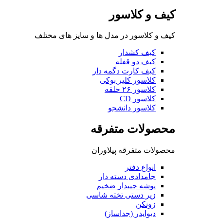
کیف و کلاسور
کیف و کلاسور در مدل ها و سایز های مختلف
کیف کشدار
کیف دو قفله
کیف کارت دگمه دار
کلاسور کلیر بوکی
کلاسور ۲۶ حلقه
کلاسور CD
کلاسور دانشجو
محصولات متفرقه
محصولات متفرقه پیلاوران
انواع دفتر
جامدادی دسته دار
پوشه جیبدار ضخیم
زیر دستی تخته شاسی
زونکن
دیوایدر (جداساز)