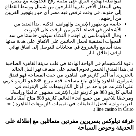
لمواصلة الهجوم البري على مدينة رفح الحدودية مع مصر،
وهي المعقل الأخير تقريباً للنازحين من شمال ووسط القطاع
إلى جنوبه، في وقت ترفض فيه مصر أي خيار بتهجير الغزيين
من أرضهم.
خاصة مع ظهور الإنترنت والهواتف الذكية ، بدأ العديد من
الأشخاص في قضاء الكثير من الوقت على الإنترنت.
وقال الدبلوماسي إن اجتماع الثلاثاء سيكون حاسمًا في سد
الفجوات المتبقية لحمل الجانبين على الاتفاق على هدنة مدتها
ستة أسابيع والشروع في محادثات للتوصل إلى اتفاق نهائي
لوقف إطلاق النار.
دعوة للاستجمام في الواحة الهادئة في قلب مدينة القاهرة الصاخبة
في هذا الفندق الخمس نجوم الفخم على ضفاف نهر النيل الخالد
بالجزيرة. أما أكبر كازينو في القاهرة من حيث المساحة فهو فندق
شيراتون القاهرة والذي تبلغ مساحته قدم مربع. 888 هو كازينو عربي
على الإنترنت هو واحد من أوائل الكازينوهات على الإنترنت في
العالم. كازينو 888 هو كازينو على الإنترنت مشهور عالميًا وراسخًا
ومرخصًا للاعبين من جميع أنحاء العالم. كازينو 888 متاح أيضًا باللغة
العربية ولديه أفضل التعليقات في تقييمات كازينوهات القاهرة ( on
line casino in Cairo ).
غرفة ديلوكس بسريرين مفردين متماثلين مع إطلالة على
الحديقة وحوض السباحة