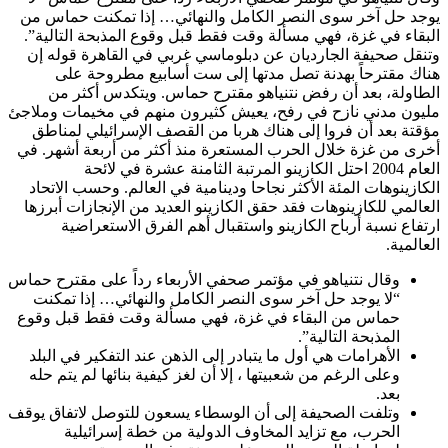
يوجد حل آخر سوى النصر الكامل والنهائي… إذا تمكنت حماس من
البقاء في غزة، فهي مسألة وقت فقط قبل وقوع المذبحة التالية”.
وتنقل صحيفة الجارديان عن دبلوماسي غربي في القاهرة قوله إن
هناك مقترحاً بهدنة تصل مدتها إلى ست أسابيع مطروحة على
الطاولة، بعد أن رفض نتنياهو مقترح حماس. ويتكدس أكثر من
مليون مدني نازح في رفح، يعيش كثيرون منهم في مخيمات وملاجئ
مؤقتة بعد أن فروا إلى هناك هربا من القصف الإسرائيلي لمناطق
أخرى من غزة خلال الحرب المستعرة منذ أكثر من أربعة أشهر. في
العام 2004 احتل الكازينو المرتبة الثامنة عشرة في لائحة
الكازينوهات المئة الأكثر نجاحا ودينامية في العالم. وحسب الاتحاد
العالمي للكازينوهات فقد حقق الكازينو العديد من الإنجازات أبرزها
ارتفاع نسبة أرباح الكازينو واستقبال أهم الفرق الاستعراضية
العالمية.
وقال نتنياهو في مؤتمر صحفي الأربعاء رداً على مقترح حماس
“لا يوجد حل آخر سوى النصر الكامل والنهائي… إذا تمكنت
حماس من البقاء في غزة، فهي مسألة وقت فقط قبل وقوع
المذبحة التالية”.
الأهرامات هي أول ما يتبادر إلى الذهن عند التفكير في البلد
وعلى الرغم من شعبيتها ، إلا أن لغز كيفية بنائها لم يتم حله
بعد.
وتلفت الصحيفة إلى أن الوسطاء يسعون للتوصل لاتفاق يوقف
الحرب، مع تزايد المخاوف الدولية من خطة إسرائيلية