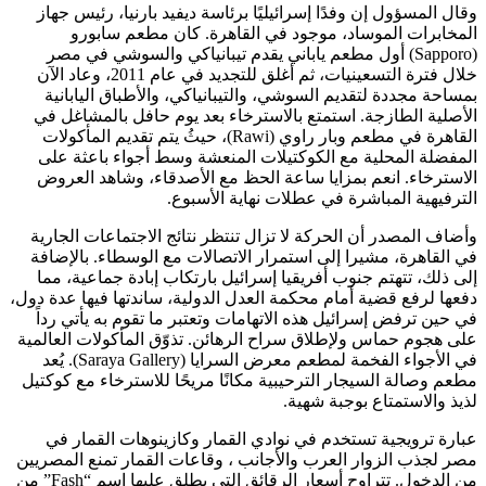
وقال المسؤول إن وفدًا إسرائيليًا برئاسة ديفيد بارنيا، رئيس جهاز
المخابرات الموساد، موجود في القاهرة. كان مطعم سابورو
(Sapporo) أول مطعم ياباني يقدم تيبانياكي والسوشي في مصر
خلال فترة التسعينيات، ثم أغلق للتجديد في عام 2011، وعاد الآن
بمساحة مجددة لتقديم السوشي، والتيبانياكي، والأطباق اليابانية
الأصلية الطازجة. استمتع بالاسترخاء بعد يوم حافل بالمشاغل في
القاهرة في مطعم وبار راوي (Rawi)، حيثُ يتم تقديم المأكولات
المفضلة المحلية مع الكوكتيلات المنعشة وسط أجواء باعثة على
الاسترخاء. انعم بمزايا ساعة الحظ مع الأصدقاء، وشاهد العروض
الترفيهية المباشرة في عطلات نهاية الأسبوع.
وأضاف المصدر أن الحركة لا تزال تنتظر نتائج الاجتماعات الجارية
في القاهرة، مشيرا إلى استمرار الاتصالات مع الوسطاء. بالإضافة
إلى ذلك، تتهتم جنوب أفريقيا إسرائيل بارتكاب إبادة جماعية، مما
دفعها لرفع قضية أمام محكمة العدل الدولية، ساندتها فيها عدة دول،
في حين ترفض إسرائيل هذه الاتهامات وتعتبر ما تقوم به يأتي رداً
على هجوم حماس ولإطلاق سراح الرهائن. تذوّق المأكولات العالمية
في الأجواء الفخمة لمطعم معرض السرايا (Saraya Gallery). يُعد
مطعم وصالة السيجار الترحيبية مكانًا مريحًا للاسترخاء مع كوكتيل
لذيذ والاستمتاع بوجبة شهية.
عبارة ترويجية تستخدم في نوادي القمار وكازينوهات القمار في
مصر لجذب الزوار العرب والأجانب ، وقاعات القمار تمنع المصريين
من الدخول. تتراوح أسعار الرقائق التي يطلق عليها اسم “Fash” من