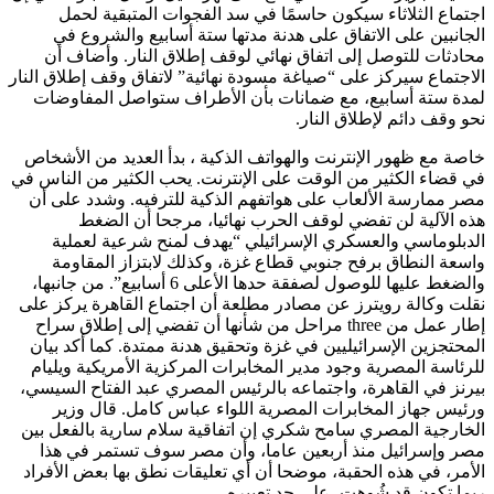
اجتماع الثلاثاء سيكون حاسمًا في سد الفجوات المتبقية لحمل
الجانبين على الاتفاق على هدنة مدتها ستة أسابيع والشروع في
محادثات للتوصل إلى اتفاق نهائي لوقف إطلاق النار. وأضاف أن
الاجتماع سيركز على “صياغة مسودة نهائية” لاتفاق وقف إطلاق النار
لمدة ستة أسابيع، مع ضمانات بأن الأطراف ستواصل المفاوضات
نحو وقف دائم لإطلاق النار.
خاصة مع ظهور الإنترنت والهواتف الذكية ، بدأ العديد من الأشخاص
في قضاء الكثير من الوقت على الإنترنت. يحب الكثير من الناس في
مصر ممارسة الألعاب على هواتفهم الذكية للترفيه. وشدد على أن
هذه الآلية لن تفضي لوقف الحرب نهائيا، مرجحا أن الضغط
الدبلوماسي والعسكري الإسرائيلي “يهدف لمنح شرعية لعملية
واسعة النطاق برفح جنوبي قطاع غزة، وكذلك لابتزاز المقاومة
والضغط عليها للوصول لصفقة حدها الأعلى 6 أسابيع”. من جانبها،
نقلت وكالة رويترز عن مصادر مطلعة أن اجتماع القاهرة يركز على
إطار عمل من three مراحل من شأنها أن تفضي إلى إطلاق سراح
المحتجزين الإسرائيليين في غزة وتحقيق هدنة ممتدة. كما أكد بيان
للرئاسة المصرية وجود مدير المخابرات المركزية الأمريكية ويليام
بيرنز في القاهرة، واجتماعه بالرئيس المصري عبد الفتاح السيسي،
ورئيس جهاز المخابرات المصرية اللواء عباس كامل. قال وزير
الخارجية المصري سامح شكري إن اتفاقية سلام سارية بالفعل بين
مصر وإسرائيل منذ أربعين عاما، وأن مصر سوف تستمر في هذا
الأمر، في هذه الحقبة، موضحا أن أي تعليقات نطق بها بعض الأفراد
ربما تكون قد شُوهت، على حد تعبيره.