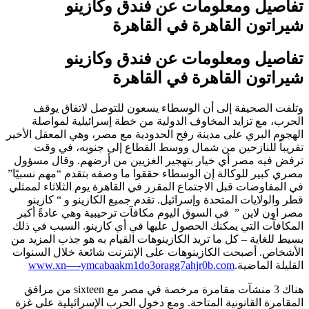
تفاصيل ومعلومات عن فندق وكازينو
شيراتون القاهرة في القاهرة
تفاصيل ومعلومات عن فندق وكازينو
شيراتون القاهرة في القاهرة
وتلفت الصحيفة إلى أن الوسطاء يسعون للتوصل لاتفاق يوقف
الحرب، مع تزايد المخاوف الدولية من خطة إسرائيلية لمواصلة
الهجوم البري على مدينة رفح الحدودية مع مصر، وهي المعقل الأخير
تقريباً للنازحين من شمال ووسط القطاع إلى جنوبه، في وقت
ترفض فيه مصر أي خيار بتهجير الغزيين من أرضهم. وقال مسؤول
مصري كبير للوكالة إن الوسطاء حققوا ما وصفه بتقدم “مهم نسبيًا”
في المفاوضات قبل الاجتماع المقرر في القاهرة يوم الثلاثاء لممثلي
قطر والولايات المتحدة وإسرائيل. تقدم جميع الكازينو و “ كازينو
مصر اون لاين ” في السوق اليوم مكافآت ترحيبية وهي عادةً أكبر
المكافآت التي يمكنك الحصول عليها في أي كازينو. السبب في ذلك
بسيط للغاية – كل ما تريد الكازينوهات القيام به هو جذب المزيد من
الأشخاص. أصبحت الكازينوهات على الإنترنت شائعة خلال السنوات
القليلة الماضية.
www.xn—-ymcabaakm1do3oragg7ahjr0b.com
هناك 3 منشآت مقامرة مرخصة في مصر مع sixteen من مرافق
المقامرة القانونية المتاحة. ومع دخول الحرب الإسرائيلية على غزة