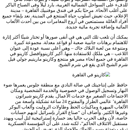
للدفء على السواحل الشمالية الغربية، بارد ليلاً وفى الصباح الباكر
على أغلب الأنحاء. مرحبًا بكم في فندق موفنبيك القاهرة – مدينة
الإعلام، حيث تعيش أسلوب حياة المنتجع في المدينة. نعد بإبقاء جميع
أفراد العائلة مستمتعين في أروع المغامرات من بين أحدث الألعاب
المائية وإضافة تجربة مائية جديدة.
يمكنك أن تلعب تلك التي هي في أنقى صورها أو تختار شيئًا أكثر إثارة
للاهتمام برهانات جانبية صعبة أو قواعد معدلة. مجموعة كبيرة
ومتنوعة من لعبة البلاك جاك – وهي أعلى نسبة عودة إلى عنوان
اللاعب – هي ملكك للاستفادة منها. أكبر كازينووافضل كازينو في
القاهرة في جميع أنحاء مصر هو منتجع وكازينو ماريتيم جولي فيل
شرم الشيخ الذي يقع في شرم الشيخ.
حافظ على إنتاجيتك في صالة النادي مع منطقة جلوس يغمرها ضوء
النهار وتسجيل الوصول في خصوصية والخدمة الشخصية ومكان
الاجتماعات الصغير مع خدمات الأعمال. يقدم كازينو شيراتون
القاهرة’ عالمي الطراز والمفتوح 24 ساعة تشكيلة واسعة من
الألعاب المبهرة وماكينات الحظ وطاولات الروليت وألعاب البوكر
وغيرها الكثير. وأضاف أن “صناع القرار بإسرائيل لديهم حسابات
خاصة، لأن وقف الحرب حاليا يعد خسارة إستراتيجية لتل أبيب ويهدد
مستقبل الائتلاف الحاكم”، لكنه شدد على أن المؤسسة العسكرية
ترغب بتهدئة بسبب الإنهاك والإجهاد الذي تعرض له الجيش.