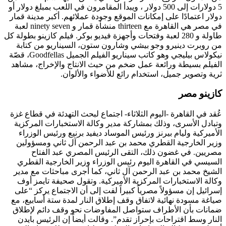
5 دولارات إلى 500 دولار ، ويبدأ المقامرون في اللعب بمبلغ دولار أو
دولار اعتمادًا على إمكانات الموقع وجودة عملائهم. أكبر مدينة قمار
في مصر هي القاهرة مع thirteen منشأة قمار و ninety seven لعبة
طاولة و 280 لعبة وفتحات وأجهزة فيديو بوكر. فيلم كازينو بطولة كل
من روبرت دينيرو وجو بيشي وشارون ستون، السيناريو من كتابة
نيكولاس بيليجي وهو كاتب سيناريو الفيلم الجميل Goodfellas، قصّة
الفيلم بسيطة ورائعة عمل ضخم من حيث الانتاج والإخراج، مشاهد
ثرية وتصوير جميل، استخدام رائع للأضواء والألوان.
كازينو مصر
عُقد في القاهرة -اليوم الثلاثاء- اجتماع لبحث التهدئة في قطاع غزة
وتبادل الأسرى، وذلك بمشاركة مدير وكالة الاستخبارات المركزية
الأميركية وليام بيرنز ورئيس الموساد ديفيد برنيع ورئيس الوزراء
وزير الخارجية القطري محمد بن عبد الرحمن آل ثاني ومسؤولين
مصريين. في غضون ذلك، التقى الرئيس المصري عبد الفتاح
السيسي في القاهرة اليوم رئيس الوزراء وزير الخارجية القطري
الشيخ محمد بن عبد الرحمن آل ثاني، كما أجرى مباحثات مع مدير
وكالة الاستخبارات المركزية الأميركية. وتقول صحيفة تايمز أوف
إسرائيل إن مسؤولاً مصرياً كبيراً لفت إلى أن الاجتماع يركز “على
صياغة مسودة نهائية لاتفاق وقف إطلاق النار لمدة ستة أسابيع، مع
ضمانات بأن الأطراف ستواصل المفاوضات نحو وقف دائم لإطلاق
النار وسط اقتراحات بإحراز تقدم”. وقالت أيضاً إن الرئيس بايدن