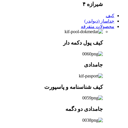
شیرازه ۴
کیف
جداساز (دیوایدر)
محصولات متفرقه
کیف پول دکمه دار
جامدادی
کیف شناسنامه و پاسپورت
جامدادی دو دگمه