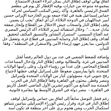
اتفاق نهائي لوقف إطلاق النار. يمكن لنزلاء الفندق الاستمتاع
بمجموعة متنوعة من خيارات بوفيه الإفطار كل يوم في مطعم
الفندق الرئيسي بالقاهرة. وأكد رئيس المكتب السياسي لحركة
حماس إسماعيل هنية في لقاء جمعه بوزير الخارجية الإيراني حسين
أمير عبداللهيان في الدوحة الثلاثاء، أن أي اتفاق “يجب أن يضمن
وقف إطلاق النار وانسحاب جيش الاحتلال من القطاع وإنجاز صفقة
تبادل جدية…”. وخلال استقباله لبيرنز الثلاثاء، أكد الرئيس المصري
عبد الفتاح السيسي، “استمرار التشاور والتنسيق المكثف لتحقيق
أهداف وقف إطلاق النار وحماية المدنيين في قطاع غزة، وتفعيل حل
الدولتين، بما يعزز جهود إرساء الأمن والاستقرار في المنطقة”، وفقا
للبيان.
وإضافة للضغط الشعبي في عدد من دول العالم رفضاً لقتل
المدنيين في غزة، والمطالبة بوقف إطلاق النار وإدخال المساعدات
للقطاع المحاصر، فإن عدداً من رؤساء الدول، وعلى رأسها الولايات
المتحدة، باتوا يمارسون ضغوطا على إسرائيل لوقف خطتها لاجتياح
رفح جنوبي غزة. مسؤولون كبار من الولايات المتحدة وإسرائيل
ومصر وقطر، يبحثون في القاهرة وقفاً لإطلاق النار في الحرب
الممتدة منذ السابع من أكتوبر/تشرين الأول الماضي. افضل كازينو
في القاهرة – مصر دولة في الشرق الأوسط بها مقامرة قانونية.
رغم فشل التوصل سابقاً إلى اتفاق بين حماس وإسرائيل لوقف
إطلاق النار في غزة، وقرار رئيس الوزراء الإسرائيلي بنيامين نتنياهو
استكمال الحرب وشن هجوم بري على آخر منطقة قد تكون آمنة