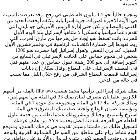
حميمية.
ويتجمع حالياً نحو 1.5 مليون فلسطيني في رفح، وقد تعرضت المدينة
في الآونة الأخيرة لضربات جوية إسرائيلية مكثفة أوقعت العديد من
القتلى والمصابين. لكن حتى إدارة الرئيس الأمريكي جو بايدن التي
تقدم دعماً سياسياً وعسكرياً لا متناهياً لإسرائيل منذ اليوم الأول
للحرب، باتت تضغط نحو إيجاد حل يخرجها من مأزق الحرب، التي
ربما تقودها إلى خسارة الانتخابات الرئاسية في نوفمبر/تشرين الأول
المقبل، كما يرى البعض. وتقول إسرائيل إنها خسرت نحو 1200
شخص في هجوم حماس على الجانب الإسرائيلي في السابع من
أكتوبر إضافة إلى نحو 200 رهينة، تقول حماس إن عددا منهم قتل
في القصف الإسرائيلي على القطاع. وقال سكان إن دبابات
إسرائيلية قصفت القطاع الشرقي من رفح خلال الليل مما تسبب
في حالة من الذعر.
تملك شركة إنترا التي يرأسها محمد شعيب fifty two بالمئة من أسهم
الكازينو، علما بأن مصرف لبنان يملك 33 في المئة من أسهم إنترا،
وتملك شركة أبيلا 17 في المئة، ومجموعة بنك عودة 7 في المئة،
ومؤسسة ضمان الودائع ولجنة تصفية بنك المشرق 6 في المئة.
استرخ واستمتع بوجباتك ومشروباتك عندما تطلب من خدمة تناول
الطعام في الغرفة بفندقنا. اتصل بخدمة AYS من هاتف غرفتك
لتسجيل طلبك من قائمتنا وسيتم تقديمه في غرفتك بالفندق. ومتوقع
اليوم نشاط رياح على مناطق من السواحل الشمالية الغربية والوجه
البحرى وجنوب الصعيد تكون مثيرة للرمال والأتربة على مناطق من