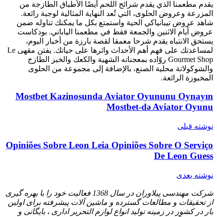
يقدم مطعمنا الذي يقدم شرائح اللحم أيضًا الأطباق الطازجة من
المزرعة وعروض الحلوى، التي تُعد النهاية المثالية لوجبة رائعة.
شاهد عروض تيبانياكي الحية واستمتع بكل ما يمكنك تناوله ضمن
عروض أيام الاثنين والجمعة فقط في مطعمنا الياباني. بودكاست
يستحق الانتباه يقدم شرحا معمقا لقصة بارزة من أخبار اليوم،
لمساعدتك على فهم أهم الأحداث واثرها على حياتك. يفتن مقهى Le
Gourmet Shop روّاده بمعجناته الشهية والكعك والخبز الطازج
والشوكولاتة محلية الصنع، بالإضافة إلى مجموعة من الحلوى
المخبوزة الرائعة.
Mostbet Kazinosunda Aviator Oyununu Oynayın
Mostbet-də Aviator Oyunu
نوشته قبلی
Opiniões Sobre Leon Leia Opiniões Sobre O Serviço
De Leon Guess
نوشته بعدی
شرکت مهندسی پیلاوران در سال 1368 فعالیت خود را با بهره گیری
از تحقیقات و مطالعات گسترده و ماشین آلات پیشرفته برای اولین
بار در کشور در زمینه تولید انواع لوازم التحریر اداری ، بایگانی و