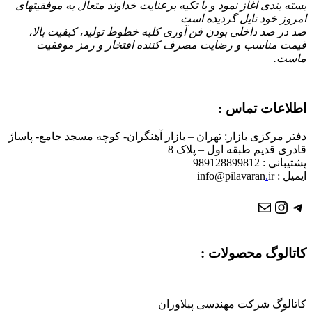
بسته بندی آغاز نمود و با تكیه برعنایت خداوند متعال به موفقیتهای
امروز خود نایل گردیده است
صد در صد داخلی بودن فن آوری کلیه خطوط تولید، کیفیت بالا،
قیمت مناسب و رضایت مصرف کننده افتخار و رمز موفقیت
ماست.
اطلاعات تماس :
دفتر مرکزی بازار: تهران – بازار آهنگران- کوچه مسجد جامع- پاساژ
قادری قدیم طبقه اول – پلاک 8
پشتیبانی : 989128899812
ایمیل : info@pilavaran
ir
.
تلگرام
ایمیل
اینستاگرم
کاتالوگ محصولات :
کاتالوگ شرکت مهندسی پیلاوران