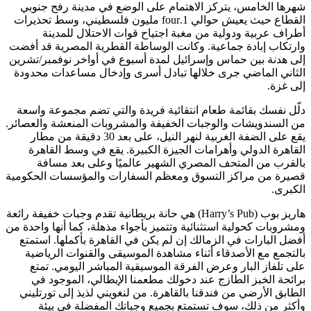
شهرها الخامس، يتركز الاهتمام على الوضع في مدينة رفح جنوبي
القطاع حيث يعيش حوالي 1.four مليون فلسطيني، وسط تحذيرات
أطراف عربية ودولية من مغبة اجتياح قوات الاحتلال للمدينة
وارتكاب إبادة جماعية. وكانت الوساطة القطرية المصرية قد أفضت
إلى هدنة بين حماس وإسرائيل لمدة أسبوع في أواخر نوفمبر/تشرين
الثاني الماضي جرى خلالها تبادل أسرى وإدخال مساعدات محدودة
إلى غزة.
دلّل نفسك بقائمة طعام انتقائية فريدة والتي تضم مجموعة واسعة
من السندويشات والوجبات الخفيفة والمشروبات المنعشة والعصائر.
يقع على الضفة الغربية لنهر النيل، على بعد 30 دقيقة من مطار
القاهرة الدولي وأهرامات الجيزة الكبيرة. يقع في وسط القاهرة
بالقرب من المتحف المصري الشهير عالميًا وعلى بعد مسافة
قصيرة من مراكز التسوق ومعظم السفارات والمؤسسات الحكومية
الكبرى.
هاريز بوب (Harry’s Pub) هي حانة بريطانية تقدم وجبات خفيفة رائعة
ومشروبات كحولية استثنائية وتتميز بأجواء مذهلة، كما أنها واحدة من
أفضل البارات في الزمالك إن لم يكن في القاهرة بأكملها. استمتع
بالتجمع مع الأصدقاء أثناء مشاهدة الموسيقى والقنوات الرياضية
على تلفاز البار وعرض الفرقة الموسيقية المباشر اليومي. تمتع
برائحة الخبز الطازج عند دخولك مطعمنا الإيطالي، الموجود في
الطابق الأرضي من فندقنا بالقاهرة. من لنغويني لذيذ إلى تورتليني
وأكثر من ذلك، سوف تستمتع بجميع وجباتك المفضلة في بيئة