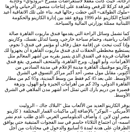
ارجائه، حيث كانت معقلاً لاستعراضات مسرح «برودواي» وجاذبة
لفرقة كركلا للرقص وشاهدة على إنتاجات منصور الرحباني وآخرها
«ملوك الطوائف» التي حطت رحالها فيه. بناء على تلك الاتفاقية أعيد
افتتاح الكازينو عام 1996 ووقع عقد بين إدارة الكازينو والحكومة
اللبنانية ممثلة بوزارتي المالية والسياحة.
كما تشمل وسائل الراحة التي يقدمها فندق ماريوت القاهرة صالة
ألعاب رياضية، وحمام سباحة خارجي، وسبا لتدلل نفسك، وكازينو.
وإذا كنت تبحث عن إقامة حفل زفاف أو مؤتمر في فندق 5 نجوم،
يستطيع مخططي الحفلات لدى فندق ماريوت القاهرة أن يجهزوا لك
فعاليات فريدة في الفندق الذي يتميز بقربه من أشهر المعالم مثل
الأهرامات، وأبو الهول، وبرج القاهرة، والمتحف المصري. يقع فندق
وكازينو موڤنبيك القاهرة مدينة الإعلام في مدينة السادس من
أكتوبر، مقابل مول مصر، أحد أكبر مراكز التسوق في الشرق
الأوسط. على بعد 45 كم فقط من وسط المدينة، و65 كم من مطار
القاهرة الدولي، و20 كم من أهرامات الجيزة وأبو الهول، ونزهة
قصيرة من دريم بارك التي تمثل أحد أشهر مدن الملاهي في الشرق
الأوسط.
يوفر الكازينو العديد من الألعاب مثل “البلاك جاك – الروليت
الأمريكي – البوكر” بالإضافة إلى ماكينات القمار المختلفة ( كازينو
مصر اون لاين ). وأضاف الدبلوماسي الغربي -الذي طلب عدم نشر
اسمه- أن اجتماع الثلاثاء حاسم في سد الفجوات المتبقية حتى يوافق
الطرفان على هدنة لمدة 6 أسابيع والدخول في محادثات من أجل