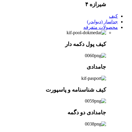
شیرازه ۴
کیف
جداساز (دیوایدر)
محصولات متفرقه
کیف پول دکمه دار
جامدادی
کیف شناسنامه و پاسپورت
جامدادی دو دگمه