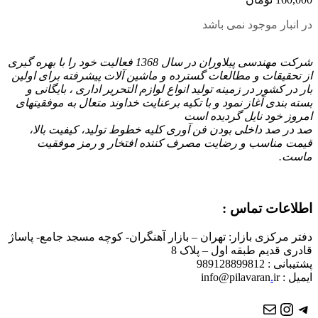
در انبار موجود نمی باشد
شرکت مهندسی پیلاوران در سال 1368 فعالیت خود را با بهره گیری
از تحقیقات و مطالعات گسترده و ماشین آلات پیشرفته برای اولین
بار در کشور در زمینه تولید انواع لوازم التحریر اداری ، بایگانی و
بسته بندی آغاز نمود و با تكیه برعنایت خداوند متعال به موفقیتهای
امروز خود نایل گردیده است
صد در صد داخلی بودن فن آوری کلیه خطوط تولید، کیفیت بالا،
قیمت مناسب و رضایت مصرف کننده افتخار و رمز موفقیت
ماست.
اطلاعات تماس :
دفتر مرکزی بازار: تهران – بازار آهنگران- کوچه مسجد جامع- پاساژ
قادری قدیم طبقه اول – پلاک 8
پشتیبانی : 989128899812
ایمیل : info@pilavaran
ir
.
تلگرام
ایمیل
اینستاگرم