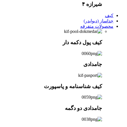
شیرازه ۴
کیف
جداساز (دیوایدر)
محصولات متفرقه
کیف پول دکمه دار
جامدادی
کیف شناسنامه و پاسپورت
جامدادی دو دگمه