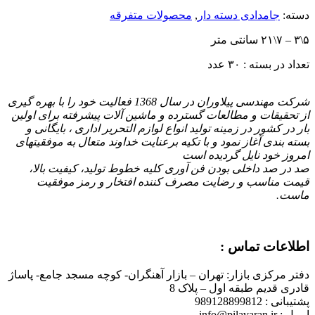
دسته:
جامدادی دسته دار
,
محصولات متفرقه
۵\۳ – ۷\۲۱ سانتی متر
تعداد در بسته : ۳۰ عدد
شرکت مهندسی پیلاوران در سال 1368 فعالیت خود را با بهره گیری
از تحقیقات و مطالعات گسترده و ماشین آلات پیشرفته برای اولین
بار در کشور در زمینه تولید انواع لوازم التحریر اداری ، بایگانی و
بسته بندی آغاز نمود و با تكیه برعنایت خداوند متعال به موفقیتهای
امروز خود نایل گردیده است
صد در صد داخلی بودن فن آوری کلیه خطوط تولید، کیفیت بالا،
قیمت مناسب و رضایت مصرف کننده افتخار و رمز موفقیت
ماست.
اطلاعات تماس :
دفتر مرکزی بازار: تهران – بازار آهنگران- کوچه مسجد جامع- پاساژ
قادری قدیم طبقه اول – پلاک 8
پشتیبانی : 989128899812
ایمیل : info@pilavaran
ir
.