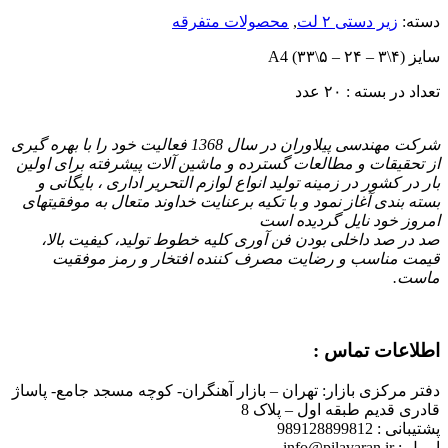
دسته:
زیر دستی ۲ لت
,
محصولات متفرقه
سایز A4 (۳۳\۵ – ۲۴ – ۳\۴)
تعداد در بسته : ۲۰ عدد
شرکت مهندسی پیلاوران در سال 1368 فعالیت خود را با بهره گیری
از تحقیقات و مطالعات گسترده و ماشین آلات پیشرفته برای اولین
بار در کشور در زمینه تولید انواع لوازم التحریر اداری ، بایگانی و
بسته بندی آغاز نمود و با تكیه برعنایت خداوند متعال به موفقیتهای
امروز خود نایل گردیده است
صد در صد داخلی بودن فن آوری کلیه خطوط تولید، کیفیت بالا،
قیمت مناسب و رضایت مصرف کننده افتخار و رمز موفقیت
ماست.
اطلاعات تماس :
دفتر مرکزی بازار: تهران – بازار آهنگران- کوچه مسجد جامع- پاساژ
قادری قدیم طبقه اول – پلاک 8
پشتیبانی : 989128899812
ایمیل : info@pilavaran
ir
.