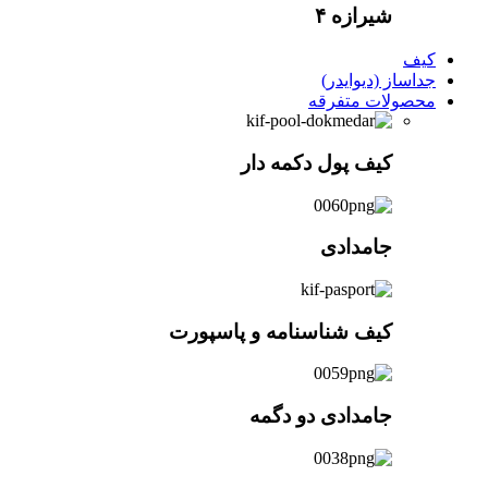
شیرازه ۴
کیف
جداساز (دیوایدر)
محصولات متفرقه
کیف پول دکمه دار
جامدادی
کیف شناسنامه و پاسپورت
جامدادی دو دگمه