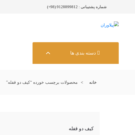
شماره پشتیبانی : 9128899812 (98+)
دسته بندی ها
خانه
محصولات برچسب خورده “کیف دو قفله”
کیف دو قفله