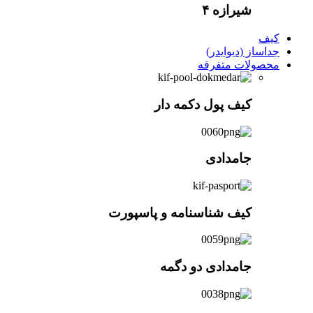
شیرازه ۴
کیف
جداساز (دیوایدر)
محصولات متفرقه
کیف پول دکمه دار
جامدادی
کیف شناسنامه و پاسپورت
جامدادی دو دگمه