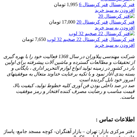
فنر کریستال
فنر کریستال 6
1,995
تومان
افزودن به سبد خرید
فنر کریستال
فنر کریستال 20
17,000
تومان
افزودن به سبد خرید
فنر کریستال
فنر کریستال 22 صخیم 32 لوپ
7,650
تومان
افزودن به سبد خرید
شرکت مهندسی پیلاوران در سال 1368 فعالیت خود را با بهره گیری
از تحقیقات و مطالعات گسترده و ماشین آلات پیشرفته برای اولین
بار در کشور در زمینه تولید انواع لوازم التحریر اداری ، بایگانی و
بسته بندی آغاز نمود و با تكیه برعنایت خداوند متعال به موفقیتهای
امروز خود نایل گردیده است
صد در صد داخلی بودن فن آوری کلیه خطوط تولید، کیفیت بالا،
قیمت مناسب و رضایت مصرف کننده افتخار و رمز موفقیت
ماست.
اطلاعات تماس :
دفتر مرکزی بازار: تهران – بازار آهنگران- کوچه مسجد جامع- پاساژ