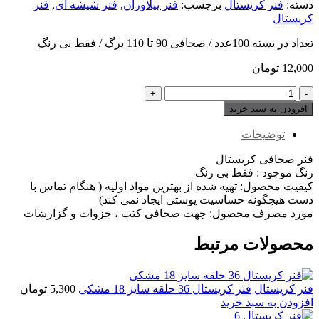
دسته:
فنر کریستال
برچسب:
فنر پیلاوران
,
فنر شیشه ای
,
فنر
کریستال
تعداد در بسته 100عدد / صحافی 90 تا 110 برگ / فقط بی رنگ
12,000
تومان
فنر
کریستال
افزودن به سبد خرید
14
تعداد
توضیحات
فنر صحافی کریستال
رنگ موجود : فقط بی رنگ
کیفیت محصول: تهیه شده از بهترین مواد اولیه ( هنگام تماس با
دست هیچگونه حساسیت پوستی ایجاد نمی کند)
مورد مصرف محصول: جهت صحافی کتب ، جزوات و گزارشات
محصولات مرتبط
فنر کریستال
فنر کریستال 36 حلقه سایز 18 مشکی
5,300
تومان
افزودن به سبد خرید