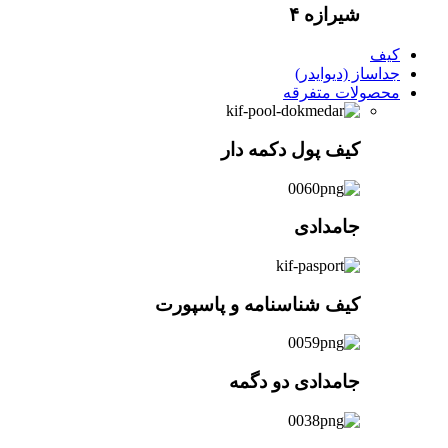
شیرازه ۴
کیف
جداساز (دیوایدر)
محصولات متفرقه
کیف پول دکمه دار
جامدادی
کیف شناسنامه و پاسپورت
جامدادی دو دگمه