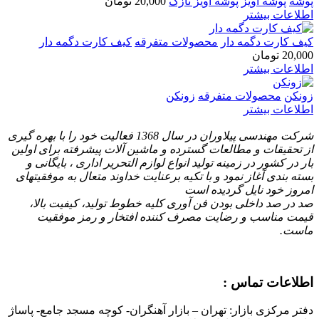
پوشه
پوشه آویز
پوشه آویز نازک
20,000
تومان
اطلاعات بیشتر
کیف کارت دگمه دار
محصولات متفرقه
کیف کارت دگمه دار
20,000
تومان
اطلاعات بیشتر
زونکن
محصولات متفرقه
زونکن
اطلاعات بیشتر
شرکت مهندسی پیلاوران در سال 1368 فعالیت خود را با بهره گیری
از تحقیقات و مطالعات گسترده و ماشین آلات پیشرفته برای اولین
بار در کشور در زمینه تولید انواع لوازم التحریر اداری ، بایگانی و
بسته بندی آغاز نمود و با تكیه برعنایت خداوند متعال به موفقیتهای
امروز خود نایل گردیده است
صد در صد داخلی بودن فن آوری کلیه خطوط تولید، کیفیت بالا،
قیمت مناسب و رضایت مصرف کننده افتخار و رمز موفقیت
ماست.
اطلاعات تماس :
دفتر مرکزی بازار: تهران – بازار آهنگران- کوچه مسجد جامع- پاساژ