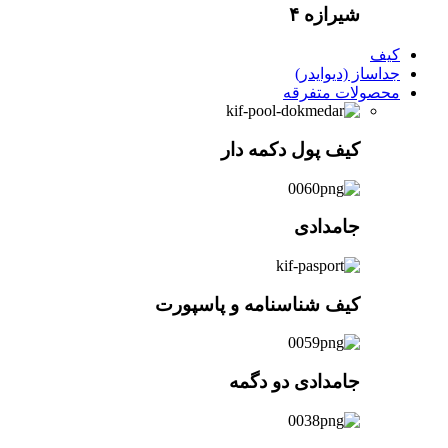
شیرازه ۴
کیف
جداساز (دیوایدر)
محصولات متفرقه
کیف پول دکمه دار
جامدادی
کیف شناسنامه و پاسپورت
جامدادی دو دگمه