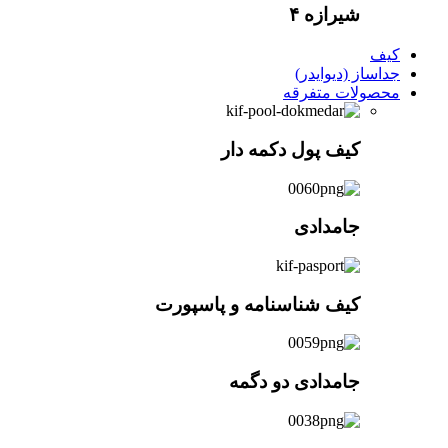
شیرازه ۴
کیف
جداساز (دیوایدر)
محصولات متفرقه
کیف پول دکمه دار
جامدادی
کیف شناسنامه و پاسپورت
جامدادی دو دگمه