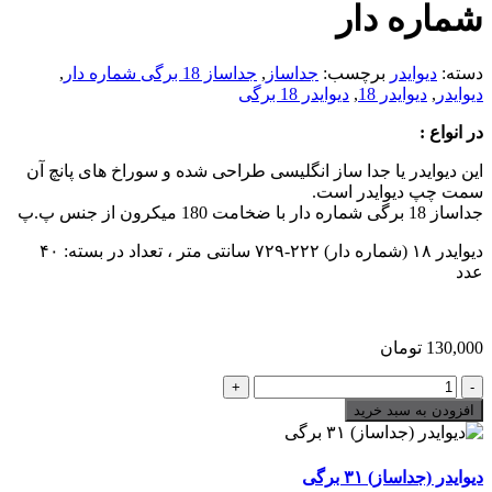
شماره دار
دسته:
دیوایدر
برچسب:
جداساز
,
جداساز 18 برگی شماره دار
,
دیوایدر
,
دیوایدر 18
,
دیوایدر 18 برگی
در انواع :
این دیوایدر یا جدا ساز انگلیسی طراحی شده و سوراخ های پانچ آن
سمت چپ دیوایدر است.
جداساز 18 برگی شماره دار با ضخامت 180 میکرون از جنس پ.پ
دیوایدر ۱۸ (شماره دار) ۲۲۲-۷۲۹ سانتی متر ، تعداد در بسته: ۴۰
عدد
130,000
تومان
دیوایدر
(جداساز)
افزودن به سبد خرید
۱۸
برگی
شماره
دیوایدر (جداساز) ۳۱ برگی
دار