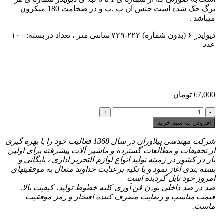
برگ حک شده است جنس آن پ .پ و در ضخامت 180 میکرون
میباشد .
دیوایدر ۶ (بدون شماره) ۲۲۲-۷۲۹ سانتی متر ، تعداد در بسته: ۱۰۰
عدد
67,000
تومان
دیوایدر
(جداساز)
افزودن به سبد خرید
۶
برگی
شرکت مهندسی پیلاوران در سال 1368 فعالیت خود را با بهره گیری
شماره
از تحقیقات و مطالعات گسترده و ماشین آلات پیشرفته برای اولین
دار
بار در کشور در زمینه تولید انواع لوازم التحریر اداری ، بایگانی و
تعداد
بسته بندی آغاز نمود و با تكیه برعنایت خداوند متعال به موفقیتهای
امروز خود نایل گردیده است
صد در صد داخلی بودن فن آوری کلیه خطوط تولید، کیفیت بالا،
قیمت مناسب و رضایت مصرف کننده افتخار و رمز موفقیت
ماست.