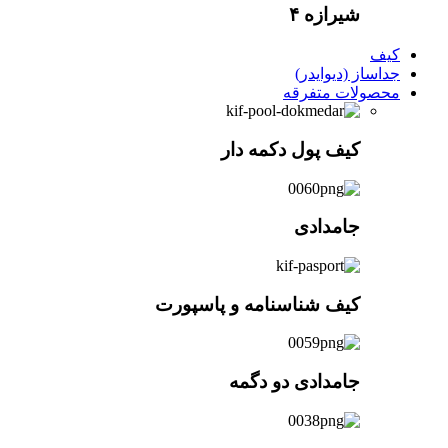
شیرازه ۴
کیف
جداساز (دیوایدر)
محصولات متفرقه
کیف پول دکمه دار
جامدادی
کیف شناسنامه و پاسپورت
جامدادی دو دگمه