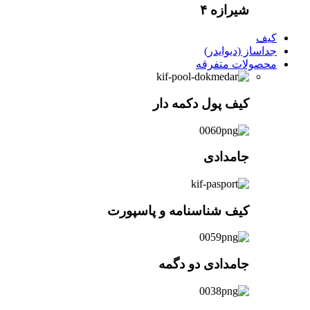
شیرازه ۴
کیف
جداساز (دیوایدر)
محصولات متفرقه
کیف پول دکمه دار
جامدادی
کیف شناسنامه و پاسپورت
جامدادی دو دگمه