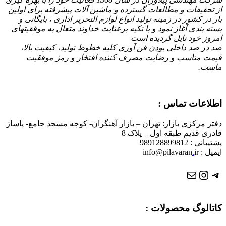
از تحقیقات و مطالعات گسترده و ماشین آلات پیشرفته برای اولین
بار در کشور در زمینه تولید انواع لوازم التحریر اداری ، بایگانی و
بسته بندی آغاز نمود و با تكیه برعنایت خداوند متعال به موفقیتهای
امروز خود نایل گردیده است
صد در صد داخلی بودن فن آوری کلیه خطوط تولید، کیفیت بالا،
قیمت مناسب و رضایت مصرف کننده افتخار و رمز موفقیت
ماست.
اطلاعات تماس :
دفتر مرکزی بازار: تهران – بازار آهنگران- کوچه مسجد جامع- پاساژ
قادری قدیم طبقه اول – پلاک 8
پشتیبانی : 989128899812
ایمیل : info@pilavaran
ir
.
تلگرام
ایمیل
اینستاگرم
کاتالوگ محصولات :