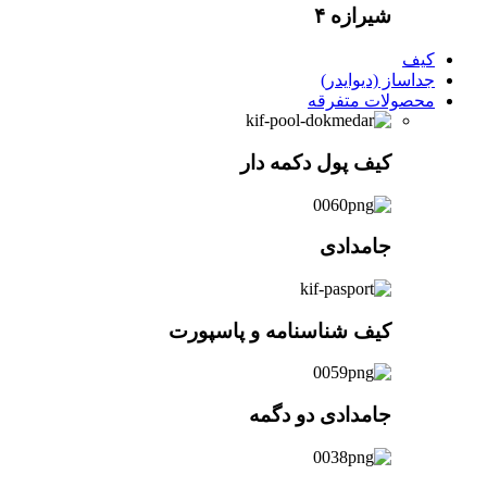
شیرازه ۴
کیف
جداساز (دیوایدر)
محصولات متفرقه
کیف پول دکمه دار
جامدادی
کیف شناسنامه و پاسپورت
جامدادی دو دگمه