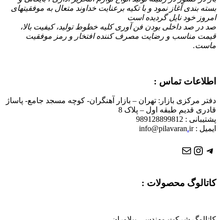
بسته بندی آغاز نمود و با تكیه برعنایت خداوند متعال به موفقیتهای
امروز خود نایل گردیده است
صد در صد داخلی بودن فن آوری کلیه خطوط تولید، کیفیت بالا،
قیمت مناسب و رضایت مصرف کننده افتخار و رمز موفقیت
ماست.
اطلاعات تماس :
دفتر مرکزی بازار: تهران – بازار آهنگران- کوچه مسجد جامع- پاساژ
قادری قدیم طبقه اول – پلاک 8
پشتیبانی : 989128899812
ایمیل : info@pilavaran
ir
.
تلگرام
ایمیل
اینستاگرم
کاتالوگ محصولات :
کاتالوگ شرکت مهندسی پیلاوران