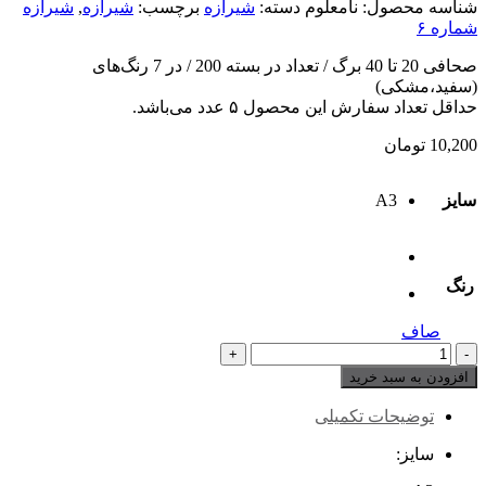
شناسه محصول:
نامعلوم
دسته:
شیرازه
برچسب:
شیرازه
,
شیرازه
شماره ۶
صحافی 20 تا 40 برگ / تعداد در بسته 200 / در 7 رنگ‌های
(سفید،مشکی)
حداقل تعداد سفارش این محصول ۵ عدد می‌باشد.
10,200
تومان
سایز
A3
رنگ
صاف
شیرازه
شماره
افزودن به سبد خرید
۶
سایز
توضیحات تکمیلی
A3
تعداد
سایز: