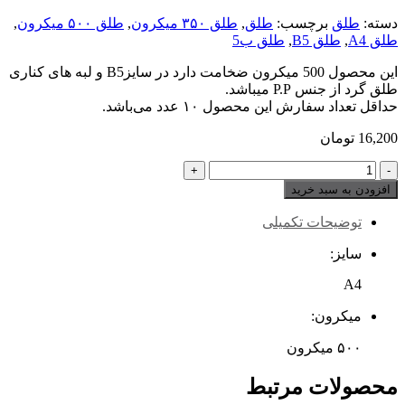
دسته:
طلق
برچسب:
طلق
,
طلق ۳۵۰ میکرون
,
طلق ۵۰۰ میکرون
,
طلق A4
,
طلق B5
,
طلق ب5
این محصول 500 میکرون ضخامت دارد در سایزB5 و لبه های کناری
طلق گرد از جنس P.P میباشد.
حداقل تعداد سفارش این محصول ۱۰ عدد می‌باشد.
16,200
تومان
طلق
۵۰۰
افزودن به سبد خرید
میکرون
B5
توضیحات تکمیلی
تعداد
سایز:
A4
میکرون:
۵۰۰ میکرون
محصولات مرتبط