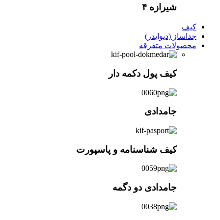
شیرازه ۴
کیف
جداساز (دیوایدر)
محصولات متفرقه
کیف پول دکمه دار
جامدادی
کیف شناسنامه و پاسپورت
جامدادی دو دگمه