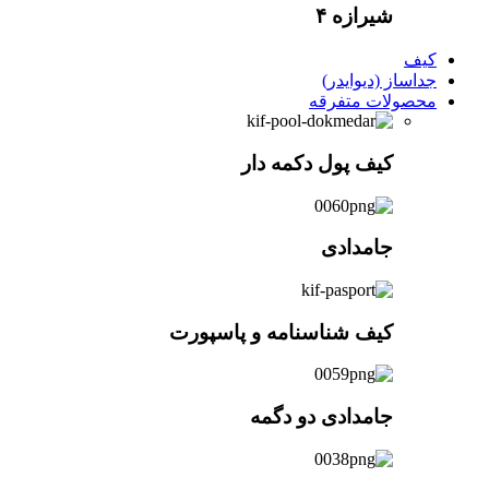
شیرازه ۴
کیف
جداساز (دیوایدر)
محصولات متفرقه
کیف پول دکمه دار
جامدادی
کیف شناسنامه و پاسپورت
جامدادی دو دگمه