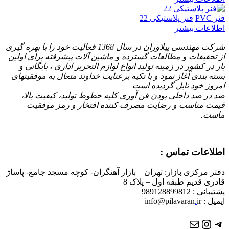
فنر PVC
فنر پلاستیکی 22
اطلاعات بیشتر
شرکت مهندسی پیلاوران در سال 1368 فعالیت خود را با بهره گیری
از تحقیقات و مطالعات گسترده و ماشین آلات پیشرفته برای اولین
بار در کشور در زمینه تولید انواع لوازم التحریر اداری ، بایگانی و
بسته بندی آغاز نمود و با تكیه برعنایت خداوند متعال به موفقیتهای
امروز خود نایل گردیده است
صد در صد داخلی بودن فن آوری کلیه خطوط تولید، کیفیت بالا،
قیمت مناسب و رضایت مصرف کننده افتخار و رمز موفقیت
ماست.
اطلاعات تماس :
دفتر مرکزی بازار: تهران – بازار آهنگران- کوچه مسجد جامع- پاساژ
قادری قدیم طبقه اول – پلاک 8
پشتیبانی : 989128899812
ایمیل : info@pilavaran
ir
.
تلگرام
ایمیل
اینستاگرم