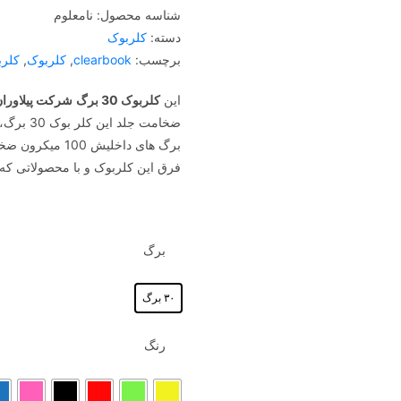
شناسه محصول:
نامعلوم
دسته:
کلربوک
برچسب:
clearbook
,
کلربوک
,
کلربوک
این
کلربوک 30 برگ
شرکت پیلاورا
ضخامت جلد این کلر بوک 30 برگ، 1000 میکرون است.
برگ های داخلیش 100 میکرون ضخامت دارد و در 7 رنگ پرکاربرد تولیده شده.
فرق این کلربوک و با محصولاتی که
برگ
۳۰ برگ
رنگ