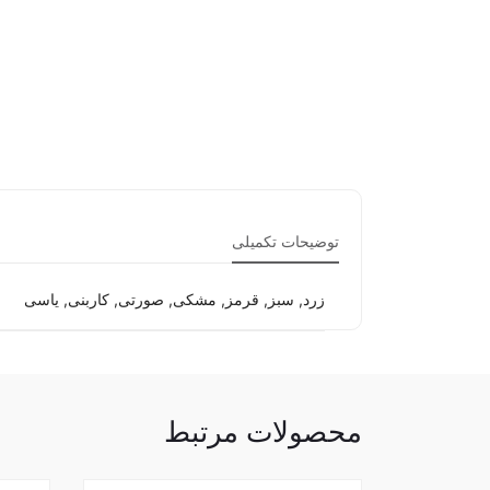
کلربوک ۳۰ برگ تعداد
توضیحات تکمیلی
زرد, سبز, قرمز, مشکی, صورتی, کاربنی, یاسی
محصولات مرتبط