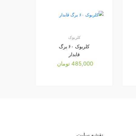
کلربوک
کلربوک ۶۰ برگ
قابدار
485,000
تومان
نقشه سایت