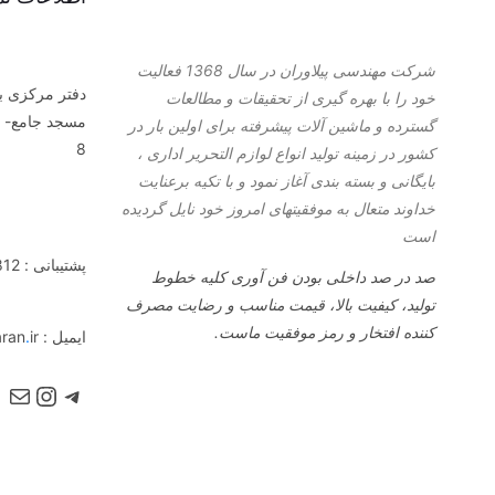
شرکت مهندسی پیلاوران در سال 1368 فعالیت
دفتر مرکزی با
خود را با بهره گیری از تحقیقات و مطالعات
مسجد جامع- پا
گسترده و ماشین آلات پیشرفته برای اولین بار در
8
کشور در زمینه تولید انواع لوازم التحریر اداری ،
بایگانی و بسته بندی آغاز نمود و با تكیه برعنایت
خداوند متعال به موفقیتهای امروز خود نایل گردیده
است
پشتیبانی : 989128899812
صد در صد داخلی بودن فن آوری کلیه خطوط
تولید، کیفیت بالا، قیمت مناسب و رضایت مصرف
کننده افتخار و رمز موفقیت ماست.
ایمیل : info@pilavaran
ir
.
تلگرام
ایم
اینستا