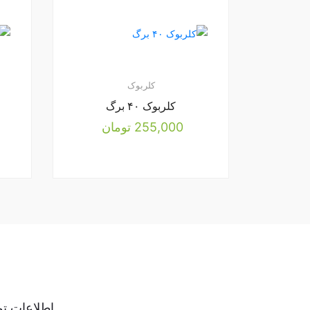
کلربوک
کلربوک ۴۰ برگ
255,000
تومان
اطلاعات تم