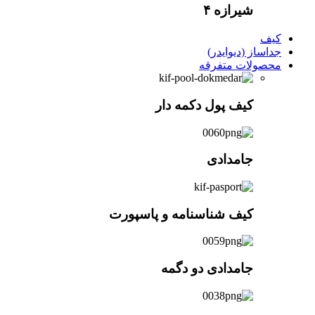
شیرازه ۴
کیف
جداساز (دیوایدر)
محصولات متفرقه
کیف پول دکمه دار
جامدادی
کیف شناسنامه و پاسپورت
جامدادی دو دگمه